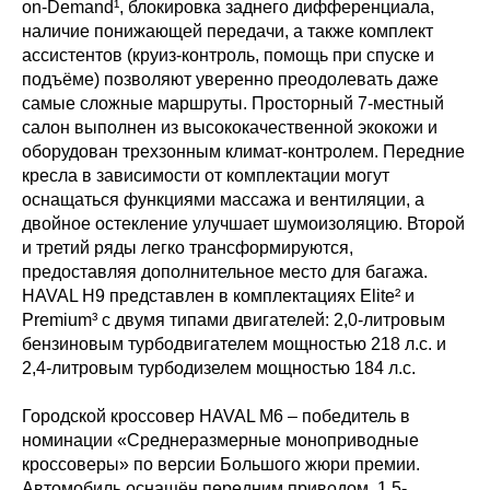
on-Demand¹, блокировка заднего дифференциала,
наличие понижающей передачи, а также комплект
ассистентов (круиз-контроль, помощь при спуске и
подъёме) позволяют уверенно преодолевать даже
самые сложные маршруты. Просторный 7-местный
салон выполнен из высококачественной экокожи и
оборудован трехзонным климат-контролем. Передние
кресла в зависимости от комплектации могут
оснащаться функциями массажа и вентиляции, а
двойное остекление улучшает шумоизоляцию. Второй
и третий ряды легко трансформируются,
предоставляя дополнительное место для багажа.
HAVAL H9 представлен в комплектациях Elite² и
Premium³ с двумя типами двигателей: 2,0-литровым
бензиновым турбодвигателем мощностью 218 л.с. и
2,4-литровым турбодизелем мощностью 184 л.с.
Городской кроссовер HAVAL M6 – победитель в
номинации «Среднеразмерные моноприводные
кроссоверы» по версии Большого жюри премии.
Автомобиль оснащён передним приводом, 1,5-